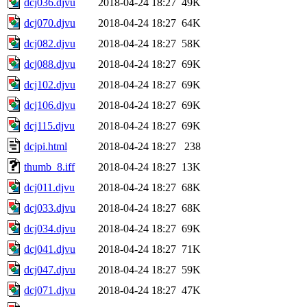
dcj036.djvu
2018-04-24 18:27
49K
dcj070.djvu
2018-04-24 18:27
64K
dcj082.djvu
2018-04-24 18:27
58K
dcj088.djvu
2018-04-24 18:27
69K
dcj102.djvu
2018-04-24 18:27
69K
dcj106.djvu
2018-04-24 18:27
69K
dcj115.djvu
2018-04-24 18:27
69K
dcjpi.html
2018-04-24 18:27
238
thumb_8.iff
2018-04-24 18:27
13K
dcj011.djvu
2018-04-24 18:27
68K
dcj033.djvu
2018-04-24 18:27
68K
dcj034.djvu
2018-04-24 18:27
69K
dcj041.djvu
2018-04-24 18:27
71K
dcj047.djvu
2018-04-24 18:27
59K
dcj071.djvu
2018-04-24 18:27
47K