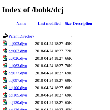
Index of /bobk/dcj
Name
Last modified
Size
Description
Parent Directory
-
dcj003.djvu
2018-04-24 18:27
45K
dcj007.djvu
2018-04-24 18:27
72K
dcj026.djvu
2018-04-24 18:27
66K
dcj063.djvu
2018-04-24 18:27
70K
dcj077.djvu
2018-04-24 18:27
69K
dcj097.djvu
2018-04-24 18:27
69K
dcj100.djvu
2018-04-24 18:27
60K
dcj105.djvu
2018-04-24 18:27
69K
dcj120.djvu
2018-04-24 18:27
65K
dcj126.djvu
2018-04-24 18:27
45K