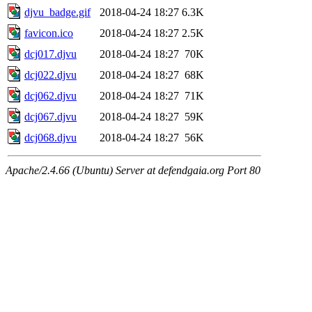
djvu_badge.gif
2018-04-24 18:27
6.3K
favicon.ico
2018-04-24 18:27
2.5K
dcj017.djvu
2018-04-24 18:27
70K
dcj022.djvu
2018-04-24 18:27
68K
dcj062.djvu
2018-04-24 18:27
71K
dcj067.djvu
2018-04-24 18:27
59K
dcj068.djvu
2018-04-24 18:27
56K
Apache/2.4.66 (Ubuntu) Server at defendgaia.org Port 80