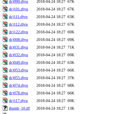
dcj090.djvu
2018-04-24 18:27
67K
dcj101.djvu
2018-04-24 18:27
67K
dcj111.djvu
2018-04-24 18:27
63K
dcj112.djvu
2018-04-24 18:27
67K
dcj122.djvu
2018-04-24 18:27
69K
dcj008.djvu
2018-04-24 18:27
69K
dcj031.djvu
2018-04-24 18:27
71K
dcj032.djvu
2018-04-24 18:27
69K
dcj049.djvu
2018-04-24 18:27
63K
dcj053.djvu
2018-04-24 18:27
66K
dcj055.djvu
2018-04-24 18:27
37K
dcj074.djvu
2018-04-24 18:27
68K
dcj078.djvu
2018-04-24 18:27
66K
dcj117.djvu
2018-04-24 18:27
69K
thumb_10.iff
2018-04-24 18:27
13K