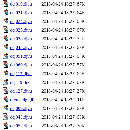
dcj019.djvu
2018-04-24 18:27
67K
dcj021.djvu
2018-04-24 18:27
64K
dcj024.djvu
2018-04-24 18:27
65K
dcj025.djvu
2018-04-24 18:27
67K
dcj038.djvu
2018-04-24 18:27
72K
dcj045.djvu
2018-04-24 18:27
67K
dcj051.djvu
2018-04-24 18:27
64K
dcj060.djvu
2018-04-24 18:27
57K
dcj113.djvu
2018-04-24 18:27
65K
dcj119.djvu
2018-04-24 18:27
67K
dcj127.djvu
2018-04-24 18:27
27K
djvubadg.gif
2018-04-24 18:27
11K
dcj009.djvu
2018-04-24 18:27
67K
dcj048.djvu
2018-04-24 18:27
68K
dcj052.djvu
2018-04-24 18:27
70K